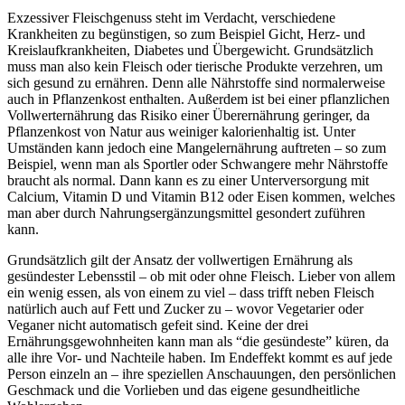
Exzessiver Fleischgenuss steht im Verdacht, verschiedene
Krankheiten zu begünstigen, so zum Beispiel Gicht, Herz- und
Kreislaufkrankheiten, Diabetes und Übergewicht. Grundsätzlich
muss man also kein Fleisch oder tierische Produkte verzehren, um
sich gesund zu ernähren. Denn alle Nährstoffe sind normalerweise
auch in Pflanzenkost enthalten. Außerdem ist bei einer pflanzlichen
Vollwerternährung das Risiko einer Überernährung geringer, da
Pflanzenkost von Natur aus weiniger kalorienhaltig ist. Unter
Umständen kann jedoch eine Mangelernährung auftreten – so zum
Beispiel, wenn man als Sportler oder Schwangere mehr Nährstoffe
braucht als normal. Dann kann es zu einer Unterversorgung mit
Calcium, Vitamin D und Vitamin B12 oder Eisen kommen, welches
man aber durch Nahrungsergänzungsmittel gesondert zuführen
kann.
Grundsätzlich gilt der Ansatz der vollwertigen Ernährung als
gesündester Lebensstil – ob mit oder ohne Fleisch. Lieber von allem
ein wenig essen, als von einem zu viel – dass trifft neben Fleisch
natürlich auch auf Fett und Zucker zu – wovor Vegetarier oder
Veganer nicht automatisch gefeit sind. Keine der drei
Ernährungsgewohnheiten kann man als “die gesündeste” küren, da
alle ihre Vor- und Nachteile haben. Im Endeffekt kommt es auf jede
Person einzeln an – ihre speziellen Anschauungen, den persönlichen
Geschmack und die Vorlieben und das eigene gesundheitliche