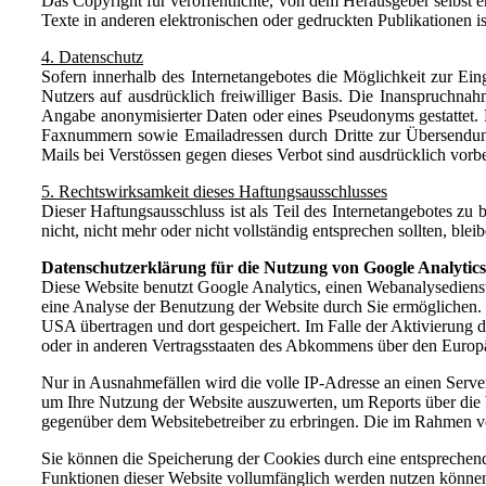
Das Copyright für veröffentlichte, von dem Herausgeber selbst e
Texte in anderen elektronischen oder gedruckten Publikationen i
4. Datenschutz
Sofern innerhalb des Internetangebotes die Möglichkeit zur Eing
Nutzers auf ausdrücklich freiwilliger Basis. Die Inanspruchn
Angabe anonymisierter Daten oder eines Pseudonyms gestattet.
Faxnummern sowie Emailadressen durch Dritte zur Übersendung 
Mails bei Verstössen gegen dieses Verbot sind ausdrücklich vorb
5. Rechtswirksamkeit dieses Haftungsausschlusses
Dieser Haftungsausschluss ist als Teil des Internetangebotes zu
nicht, nicht mehr oder nicht vollständig entsprechen sollten, ble
Datenschutzerklärung für die Nutzung von Google Analytics
Diese Website benutzt Google Analytics, einen Webanalysedienst
eine Analyse der Benutzung der Website durch Sie ermöglichen.
USA übertragen und dort gespeichert. Im Falle der Aktivierung 
oder in anderen Vertragsstaaten des Abkommens über den Europä
Nur in Ausnahmefällen wird die volle IP-Adresse an einen Serve
um Ihre Nutzung der Website auszuwerten, um Reports über die 
gegenüber dem Websitebetreiber zu erbringen. Die im Rahmen v
Sie können die Speicherung der Cookies durch eine entsprechende
Funktionen dieser Website vollumfänglich werden nutzen können.