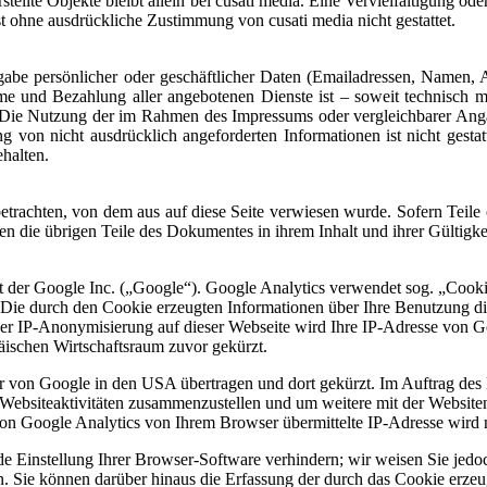
rstellte Objekte bleibt allein bei cusati media. Eine Vervielfältigun
st ohne ausdrückliche Zustimmung von cusati media nicht gestattet.
abe persönlicher oder geschäftlicher Daten (Emailadressen, Namen, Ans
ahme und Bezahlung aller angebotenen Dienste ist – soweit technisc
 Die Nutzung der im Rahmen des Impressums oder vergleichbarer Angab
von nicht ausdrücklich angeforderten Informationen ist nicht gestat
ehalten.
 betrachten, von dem aus auf diese Seite verwiesen wurde. Sofern Teil
iben die übrigen Teile des Dokumentes in ihrem Inhalt und ihrer Gültigk
 der Google Inc. („Google“). Google Analytics verwendet sog. „Cooki
 Die durch den Cookie erzeugten Informationen über Ihre Benutzung di
der IP-Anonymisierung auf dieser Webseite wird Ihre IP-Adresse von G
ischen Wirtschaftsraum zuvor gekürzt.
r von Google in den USA übertragen und dort gekürzt. Im Auftrag des 
Websiteaktivitäten zusammenzustellen und um weitere mit der Website
on Google Analytics von Ihrem Browser übermittelte IP-Adresse wird
 Einstellung Ihrer Browser-Software verhindern; wir weisen Sie jedoch
 Sie können darüber hinaus die Erfassung der durch das Cookie erzeug