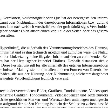
 Korrektheit, Vollständigkeit oder Qualität der bereitgestellten Inf
Nutzung oder Nichtnutzung der dargebotenen Informationen bzw. durch d
tors kein nachweislich vorsätzliches oder grob fahrlässiges Verschulden
geber behält es sich ausdrücklich vor, Teile der Seiten oder das ges
zustellen.
Hyperlinks”), die außerhalb des Verantwortungsbereiches des Herausge
enntnis hat und es ihm technisch möglich und zumutbar wäre, die Nutzun
t der Linksetzung keine illegalen Inhalte auf den zu verlinkenden Sei
en hat der Herausgeber keinerlei Einfluss. Deshalb distanziert sich c
Diese Feststellung gilt für alle innerhalb des eigenen Internetangebot
chnissen, Mailinglisten und in allen anderen Formen von Datenbanken, 
chäden, die aus der Nutzung oder Nichtnutzung solcherart dargebotene
jeweilige Veröffentlichung lediglich verweist.
errechte der verwendeten Bilder, Grafiken, Tondokumente, Videosequenz
zenzfreie Grafiken, Tondokumente, Videosequenzen und Texte zurückz
h Dritte geschützten Marken- und Warenzeichen unterliegen uneingesc
in aufgrund der bloßen Nennung ist nicht der Schluss zu ziehen, dass M