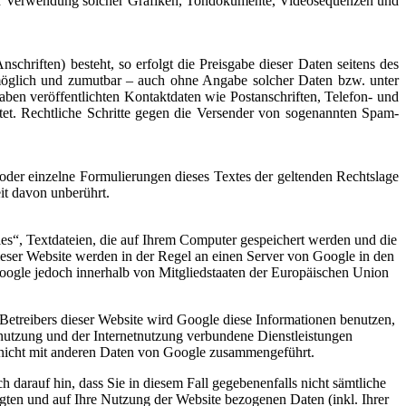
g oder Verwendung solcher Grafiken, Tondokumente, Videosequenzen und
chriften) besteht, so erfolgt die Preisgabe dieser Daten seitens des
h möglich und zumutbar – auch ohne Angabe solcher Daten bzw. unter
en veröffentlichten Kontaktdaten wie Postanschriften, Telefon- und
tet. Rechtliche Schritte gegen die Versender von sogenannten Spam-
e oder einzelne Formulierungen dieses Textes der geltenden Rechtslage
eit davon unberührt.
es“, Textdateien, die auf Ihrem Computer gespeichert werden und die
eser Website werden in der Regel an einen Server von Google in den
oogle jedoch innerhalb von Mitgliedstaaten der Europäischen Union
Betreibers dieser Website wird Google diese Informationen benutzen,
nutzung und der Internetnutzung verbundene Dienstleistungen
 nicht mit anderen Daten von Google zusammengeführt.
 darauf hin, dass Sie in diesem Fall gegebenenfalls nicht sämtliche
ten und auf Ihre Nutzung der Website bezogenen Daten (inkl. Ihrer