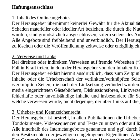
Haftungsausschluss
1. Inhalt des Onlineangebotes
Der Herausgeber übernimmt keinerlei Gewähr für die Aktualität,
Schäden materieller oder ideeller Art beziehen, die durch die 
wurden, sind grundsätzlich ausgeschlossen, sofern seitens des Au
Alle Angebote sind freibleibend und unverbindlich. Der Heraus
zu löschen oder die Veröffentlichung zeitweise oder endgültig ein
2. Verweise und Links
Bei direkten oder indirekten Verweisen auf fremde Webseiten (“
Fall in Kraft treten, in dem der Herausgeber von den Inhalten K
Der Herausgeber erklärt hiermit ausdrücklich, dass zum Zeitpunk
Inhalte oder die Urheberschaft der verlinkten/verknüpften Seit
/verknüpften Seiten, die nach der Linksetzung verändert wurden. 
media eingerichteten Gästebüchern, Diskussionsforen, Linkverzei
fehlerhafte oder unvollständige Inhalte und insbesondere für S
welche verwiesen wurde, nicht derjenige, der über Links auf die 
3. Urheber- und Kennzeichenrecht
Der Herausgeber ist bestrebt, in allen Publikationen die Urheb
Tondokumente, Videosequenzen und Texte zu nutzen oder auf li
Alle innerhalb des Internetangebotes genannten und ggf. durc
den Besitzrechten der jeweiligen eingetragenen Eigentümer. Alle