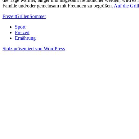
die Tage wärmer, länger und insgesamt freundlicher werden, wird es h
Familie und/oder gemeinsam mit Freunden zu begrüßen.
Auf die Grill
Frezeit
Grillen
Sommer
Sport
Freizeit
Ernährung
Stolz präsentiert von WordPress