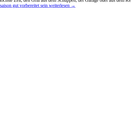
öchste Zeit, den Grill aus dem Schuppen, der Garage oder aus dem Kell
saison gut vorbereitet sein
weiterlesen
→